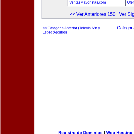
VentasMayoristas.com
Ofer
<< Ver Anteriores 150
Ver Si
Categori
<< Categoria Anterior (TelevisiÃ³n y
EspectÃ¡culos)
Registro de Dominios
|
Web Hosting