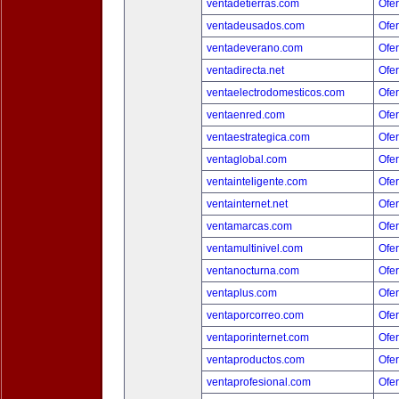
ventadetierras.com
Ofer
ventadeusados.com
Ofer
ventadeverano.com
Ofer
ventadirecta.net
Ofer
ventaelectrodomesticos.com
Ofer
ventaenred.com
Ofer
ventaestrategica.com
Ofer
ventaglobal.com
Ofer
ventainteligente.com
Ofer
ventainternet.net
Ofer
ventamarcas.com
Ofer
ventamultinivel.com
Ofer
ventanocturna.com
Ofer
ventaplus.com
Ofer
ventaporcorreo.com
Ofer
ventaporinternet.com
Ofer
ventaproductos.com
Ofer
ventaprofesional.com
Ofer