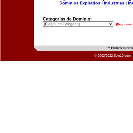
Dominios Expirados
|
Industrias
|
In
Categorías de Dominio:
[Pág. princi
** Precios expre
© 2002/2022 Solo10.com