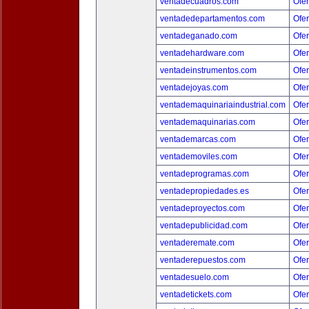
ventadecuadros.com
Ofer
ventadedepartamentos.com
Ofer
ventadeganado.com
Ofer
ventadehardware.com
Ofer
ventadeinstrumentos.com
Ofer
ventadejoyas.com
Ofer
ventademaquinariaindustrial.com
Ofer
ventademaquinarias.com
Ofer
ventademarcas.com
Ofer
ventademoviles.com
Ofer
ventadeprogramas.com
Ofer
ventadepropiedades.es
Ofer
ventadeproyectos.com
Ofer
ventadepublicidad.com
Ofer
ventaderemate.com
Ofer
ventaderepuestos.com
Ofer
ventadesuelo.com
Ofer
ventadetickets.com
Ofer