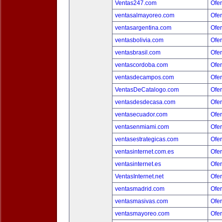
Ventas247.com
Ofer
ventasalmayoreo.com
Ofer
ventasargentina.com
Ofer
ventasbolivia.com
Ofer
ventasbrasil.com
Ofer
ventascordoba.com
Ofer
ventasdecampos.com
Ofer
VentasDeCatalogo.com
Ofer
ventasdesdecasa.com
Ofer
ventasecuador.com
Ofer
ventasenmiami.com
Ofer
ventasestrategicas.com
Ofer
ventasinternet.com.es
Ofer
ventasinternet.es
Ofer
VentasInternet.net
Ofer
ventasmadrid.com
Ofer
ventasmasivas.com
Ofer
ventasmayoreo.com
Ofer