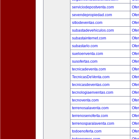
serviciodepostventa.com
Ofer
sevendepropiedad.com
Ofer
sitiodeventas.com
Ofer
subastadevehiculos.com
Ofer
subastainternet.com
Ofer
subastarlo.com
Ofer
sueloenventa.com
Ofer
susofertas.com
Ofer
tecnicadeventa.com
Ofer
TecnicasDeVenta.com
Ofer
tecnicasdeventas.com
Ofer
tecnologiaenventas.com
Ofer
tecnoventa.com
Ofer
terrenosalaventa.com
Ofer
terrenosenoferta.com
Ofer
terrenosparalaventa.com
Ofer
todoenoferta.com
Ofer