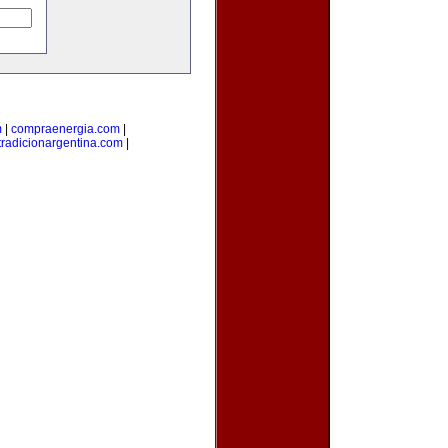
m
|
compraenergia.com
|
tradicionargentina.com
|