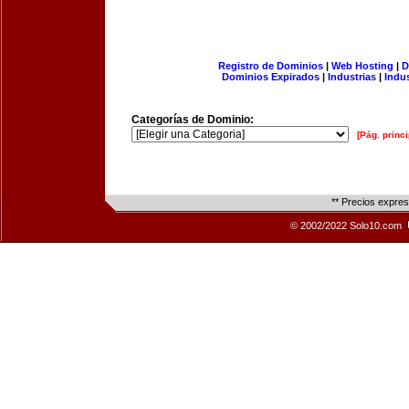
Registro de Dominios
|
Web Hosting
|
D
Dominios Expirados
|
Industrias
|
Indu
Categorías de Dominio:
[Pág. princi
** Precios expre
© 2002/2022 Solo10.com