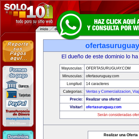
ofertasurugua
El dueño de este dominio lo ha
Mayusculas:
OFERTASURUGUAY.COM
Minusculas:
ofertasuruguay.com
Longitud:
14 caracteres
Categorias:
Ventas y Comercializacion
,
Via
Precio:
Realizar una oferta!
Visitar!
ofertasuruguay.com
Serán consideradas ofer
Realizar una Oferta