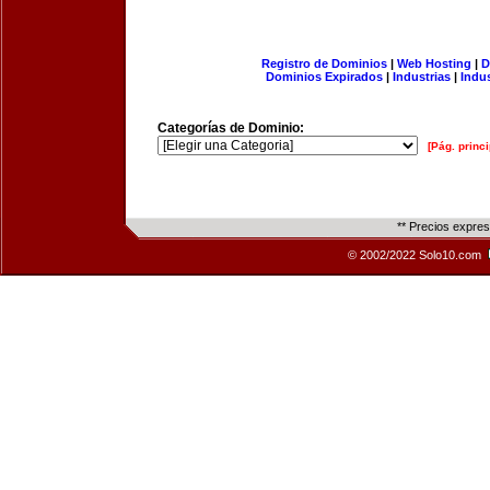
Registro de Dominios
|
Web Hosting
|
D
Dominios Expirados
|
Industrias
|
Indu
Categorías de Dominio:
[Pág. princi
** Precios expre
© 2002/2022 Solo10.com