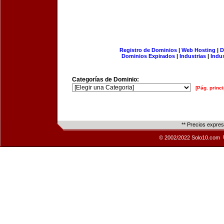
Registro de Dominios
|
Web Hosting
|
D
Dominios Expirados
|
Industrias
|
Indu
Categorías de Dominio:
[Pág. princi
** Precios expre
© 2002/2022 Solo10.com