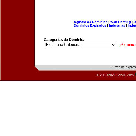
Registro de Dominios
|
Web Hosting
|
D
Dominios Expirados
|
Industrias
|
Indu
Categorías de Dominio:
[Pág. princi
** Precios expre
© 2002/2022 Solo10.com