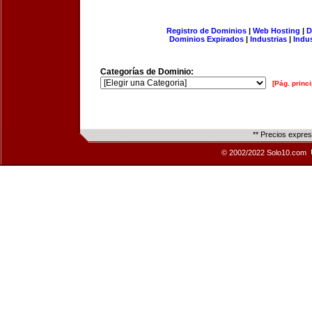
Registro de Dominios
|
Web Hosting
|
D
Dominios Expirados
|
Industrias
|
Indu
Categorías de Dominio:
[Pág. princi
** Precios expre
© 2002/2022 Solo10.com