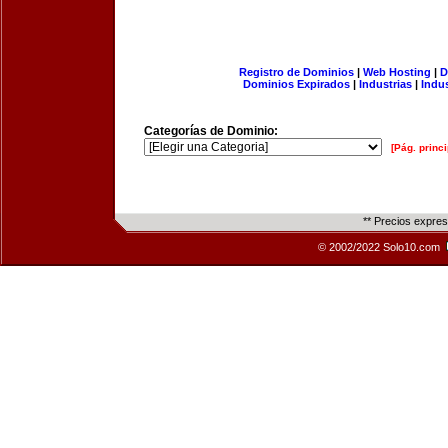
Registro de Dominios
|
Web Hosting
|
D
Dominios Expirados
|
Industrias
|
Indu
Categorías de Dominio:
[Pág. princi
** Precios expre
© 2002/2022 Solo10.com