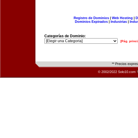
Registro de Dominios
|
Web Hosting
|
D
Dominios Expirados
|
Industrias
|
Indu
Categorías de Dominio:
[Pág. princi
** Precios expre
© 2002/2022 Solo10.com