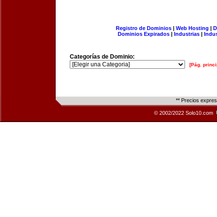
Registro de Dominios
|
Web Hosting
|
D
Dominios Expirados
|
Industrias
|
Indu
Categorías de Dominio:
[Pág. princi
** Precios expre
© 2002/2022 Solo10.com