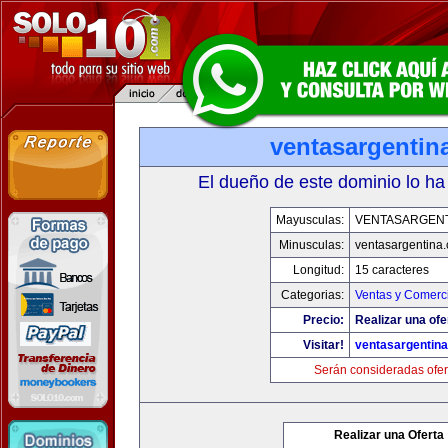
ventasargentin
El dueño de este dominio lo ha
Mayusculas:
VENTASARGENT
Minusculas:
ventasargentina
Longitud:
15 caracteres
Categorias:
Ventas y Comerci
Precio:
Realizar una ofe
Visitar!
ventasargentin
Serán consideradas ofer
Realizar una Oferta