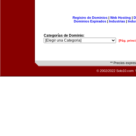
Registro de Dominios
|
Web Hosting
|
D
Dominios Expirados
|
Industrias
|
Indu
Categorías de Dominio:
[Pág. princi
** Precios expre
© 2002/2022 Solo10.com