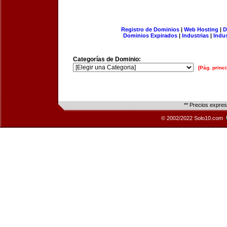
Registro de Dominios
|
Web Hosting
|
D
Dominios Expirados
|
Industrias
|
Indu
Categorías de Dominio:
[Pág. princi
** Precios expre
© 2002/2022 Solo10.com