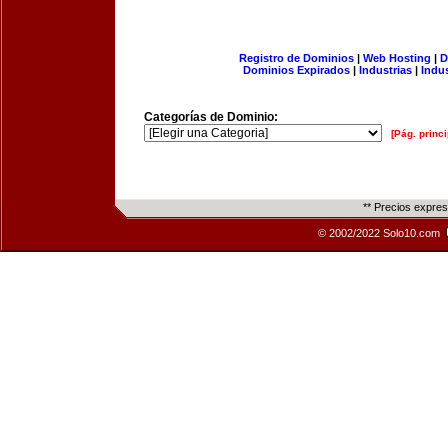
Registro de Dominios
|
Web Hosting
|
D
Dominios Expirados
|
Industrias
|
Indu
Categorías de Dominio:
[Pág. princi
** Precios expre
© 2002/2022 Solo10.com