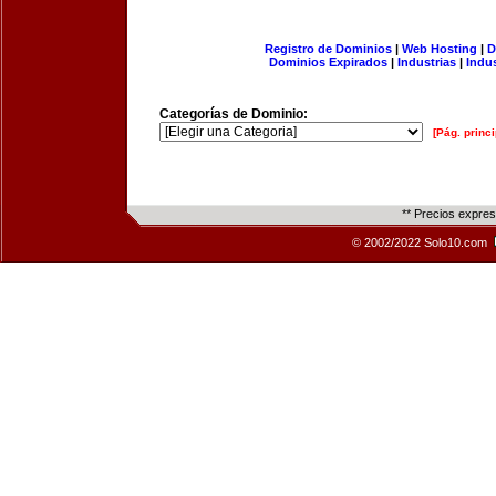
Registro de Dominios
|
Web Hosting
|
D
Dominios Expirados
|
Industrias
|
Indu
Categorías de Dominio:
[Pág. princi
** Precios expre
© 2002/2022 Solo10.com