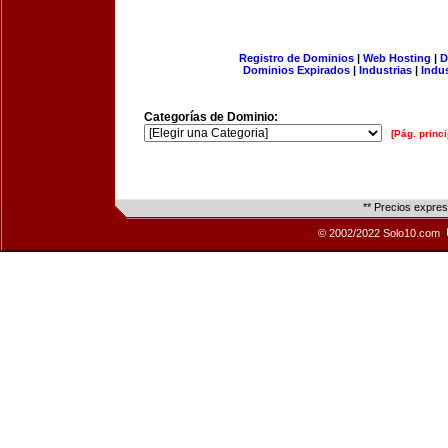
Registro de Dominios
|
Web Hosting
|
D
Dominios Expirados
|
Industrias
|
Indu
Categorías de Dominio:
[Pág. princi
** Precios expre
© 2002/2022 Solo10.com