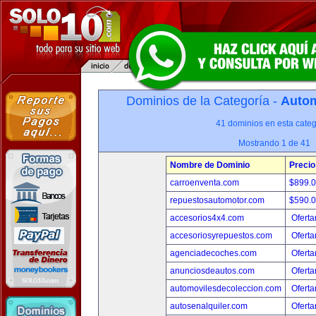
Dominios de la Categoría -
Autom
41 dominios en esta categ
Mostrando 1 de 41
Nombre de Dominio
Precio
carroenventa.com
$899.
repuestosautomotor.com
$590.
accesorios4x4.com
Oferta
accesoriosyrepuestos.com
Oferta
agenciadecoches.com
Oferta
anunciosdeautos.com
Oferta
automovilesdecoleccion.com
Oferta
autosenalquiler.com
Oferta