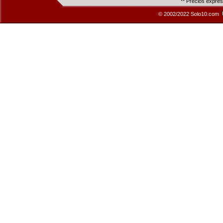
** Precios expre
© 2002/2022 Solo10.com