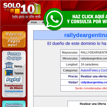
rallydeargenti
El dueño de este dominio lo ha
Mayusculas:
RALLYDEARGENTI
Minusculas:
rallydeargentina.co
Longitud:
16 caracteres
Categorias:
AutomÃ³viles y Coc
Precio:
Realizar una oferta
Visitar!
rallydeargentina.c
Serán consideradas ofer
Realizar una Oferta