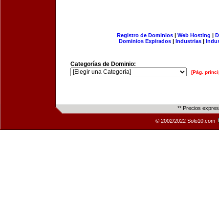
Registro de Dominios
|
Web Hosting
|
D
Dominios Expirados
|
Industrias
|
Indu
Categorías de Dominio:
[Pág. princi
** Precios expre
© 2002/2022 Solo10.com