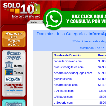
Dominios de la Categoría -
InformÃ¡
57 dominios en esta categ
Mostrando 1 de 57
Nombre de Dominio
Preci
capacitacionweb.com
$5,00
productosdigitales.com
$4,95
desarrollodevideojuegos.com
$3,90
guialinux.com
$1,80
desarrolloagil.com
$1,49
e-Afiliados.com
$899
eAfiliados.com
$899
e-Soporte.com
$800