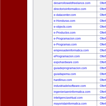
desarrollowebfreelance.com
Ofer
directorioinformatico.com
Ofer
e-datacenter.com
Ofer
e-Honduras.com
Ofer
e-objects.com
Ofer
e-Productos.com
Ofer
e-Programacion.com
Ofer
e-Programas.com
Ofer
empresadeinformatica.com
Ofer
eProgramacion.com
Ofer
expohardware.com
Ofer
guiadeprogramacion.com
Ofer
guiaitapema.com
Ofer
hardlinux.com
Ofer
industriadelsoftware.com
Ofer
ingenieriaeninformatica.com
Ofer
inteligenciavirtual.com
Ofer
mayoristainformatica.com
Ofer