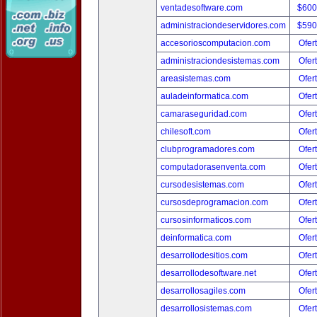
ventadesoftware.com
$600
administraciondeservidores.com
$590
accesorioscomputacion.com
Ofer
administraciondesistemas.com
Ofer
areasistemas.com
Ofer
auladeinformatica.com
Ofer
camaraseguridad.com
Ofer
chilesoft.com
Ofer
clubprogramadores.com
Ofer
computadorasenventa.com
Ofer
cursodesistemas.com
Ofer
cursosdeprogramacion.com
Ofer
cursosinformaticos.com
Ofer
deinformatica.com
Ofer
desarrollodesitios.com
Ofer
desarrollodesoftware.net
Ofer
desarrollosagiles.com
Ofer
desarrollosistemas.com
Ofer