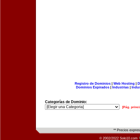
Registro de Dominios
|
Web Hosting
|
D
Dominios Expirados
|
Industrias
|
Indu
Categorías de Dominio:
[Pág. princi
** Precios expre
© 2002/2022 Solo10.com