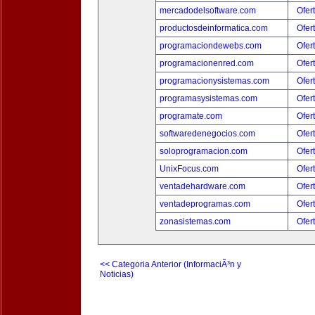
mercadodelsoftware.com
Ofer
productosdeinformatica.com
Ofer
programaciondewebs.com
Ofer
programacionenred.com
Ofer
programacionysistemas.com
Ofer
programasysistemas.com
Ofer
programate.com
Ofer
softwaredenegocios.com
Ofer
soloprogramacion.com
Ofer
UnixFocus.com
Ofer
ventadehardware.com
Ofer
ventadeprogramas.com
Ofer
zonasistemas.com
Ofer
<< Categoria Anterior (InformaciÃ³n y
Noticias)