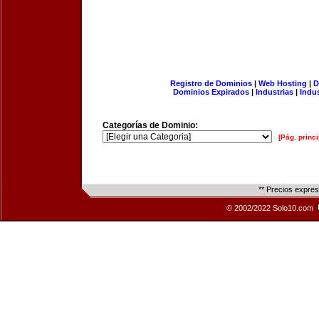
Registro de Dominios
|
Web Hosting
|
D
Dominios Expirados
|
Industrias
|
Indu
Categorías de Dominio:
[Pág. princi
** Precios expre
© 2002/2022 Solo10.com