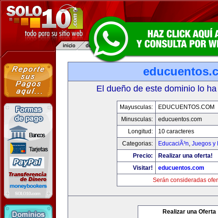
educuentos.
El dueño de este dominio lo ha
Mayusculas:
EDUCUENTOS.COM
Minusculas:
educuentos.com
Longitud:
10 caracteres
Categorias:
EducaciÃ³n
,
Juegos y 
Precio:
Realizar una oferta!
Visitar!
educuentos.com
Serán consideradas ofer
Realizar una Oferta