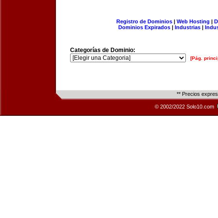
Registro de Dominios
|
Web Hosting
|
D
Dominios Expirados
|
Industrias
|
Indu
Categorías de Dominio:
[Pág. princi
** Precios expre
© 2002/2022 Solo10.com