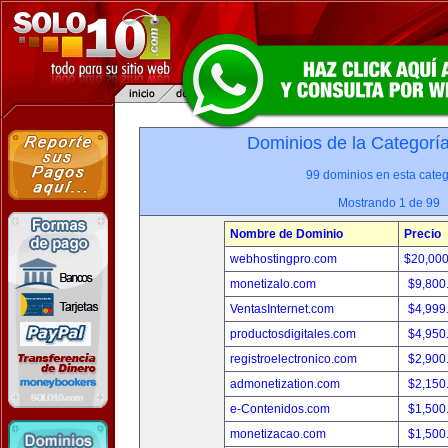
Dominios de la Categorí
99 dominios en esta categ
Mostrando 1 de 99
Nombre de Dominio
Precio
webhostingpro.com
$20,00
monetizalo.com
$9,800
VentasInternet.com
$4,999
productosdigitales.com
$4,950
registroelectronico.com
$2,900
admonetization.com
$2,150
e-Contenidos.com
$1,500
monetizacao.com
$1,500