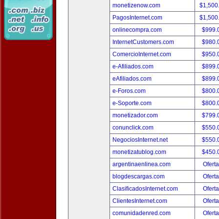
monetizenow.com
$1,500
PagosInternet.com
$1,500
onlinecompra.com
$999.
InternetCustomers.com
$980.
ComercioInternet.com
$950.
e-Afiliados.com
$899.
eAfiliados.com
$899.
e-Foros.com
$800.
e-Soporte.com
$800.
monetizador.com
$799.
conunclick.com
$550.
NegociosInternet.net
$550.
monetizatublog.com
$450.
argentinaenlinea.com
Oferta
blogdescargas.com
Oferta
ClasificadosInternet.com
Oferta
ClientesInternet.com
Oferta
comunidadenred.com
Oferta