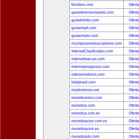
forofans.com
Oferta
ganedineroenlaweb.com
Oferta
guiadelinks.com
Oferta
guiaemail.com
Oferta
guiaemails.com
Oferta
inscripcionenbuscadores.com
Oferta
InternetClasificados.com
Oferta
internetmarcas.com
Oferta
internetynegocios.com
Oferta
interservidores.com
Oferta
listabrasil.com
Oferta
misdominios.net
Oferta
moneticemos.com
Oferta
monetiza.com
Oferta
monetiza.com.es
Oferta
monetizacion.com.es
Oferta
monetizacion.es
Oferta
monetizado.com
Oferta