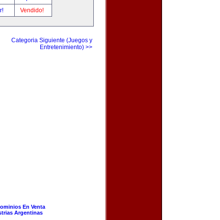
r!
Vendido!
Categoria Siguiente (Juegos y
Entretenimiento) >>
ominios En Venta
strias Argentinas