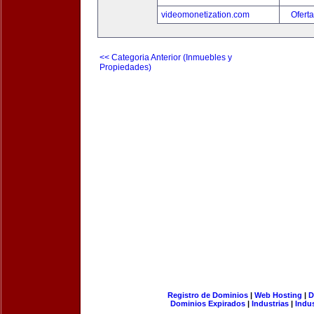
videomonetization.com
Oferta
<< Categoria Anterior (Inmuebles y
Propiedades)
Registro de Dominios
|
Web Hosting
|
D
Dominios Expirados
|
Industrias
|
Indu