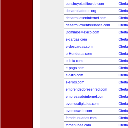
construyetusitioweb.com
Oferta
desarrolladores.org
Oferta
desarrolloseninternet.com
Oferta
desarrollowebfreelance.com
Oferta
DominiosMexico.com
Oferta
e-cargas.com
Oferta
e-descargas.com
Oferta
e-Honduras.com
Oferta
e-lista.com
Oferta
e-pago.com
Oferta
e-Sitio.com
Oferta
e-sitios.com
Oferta
emprendedoresenred.com
Oferta
empresasdeinternet.com
Oferta
eventosdigitales.com
Oferta
eventosweb.com
Oferta
forodeusuarios.com
Oferta
foroenlinea.com
Oferta