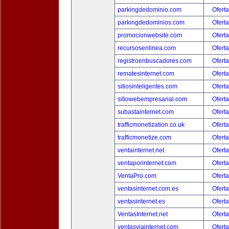
parkingdedominio.com
Oferta
parkingdedominios.com
Oferta
promocionwebsite.com
Oferta
recursosenlinea.com
Oferta
registroenbuscadores.com
Oferta
rematesinternet.com
Oferta
sitiosinteligentes.com
Oferta
sitiowebempresarial.com
Oferta
subastainternet.com
Oferta
trafficmonetization.co.uk
Oferta
trafficmonetize.com
Oferta
ventainternet.net
Oferta
ventaporinternet.com
Oferta
VentaPro.com
Oferta
ventasinternet.com.es
Oferta
ventasinternet.es
Oferta
VentasInternet.net
Oferta
ventasviainternet.com
Oferta