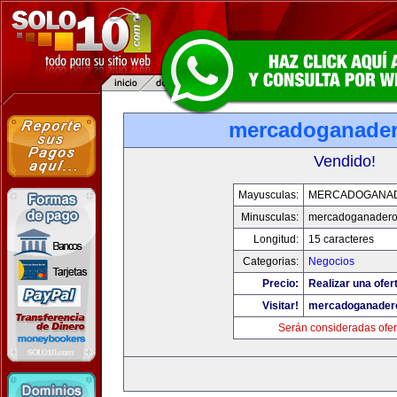
mercadoganade
Vendido!
Mayusculas:
MERCADOGANA
Minusculas:
mercadoganadero
Longitud:
15 caracteres
Categorias:
Negocios
Precio:
Realizar una ofer
Visitar!
mercadoganader
Serán consideradas ofer