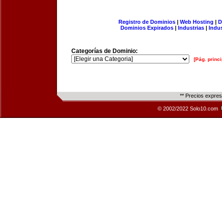
Registro de Dominios
|
Web Hosting
|
D
Dominios Expirados
|
Industrias
|
Indu
Categorías de Dominio:
[Pág. princi
** Precios expre
© 2002/2022 Solo10.com