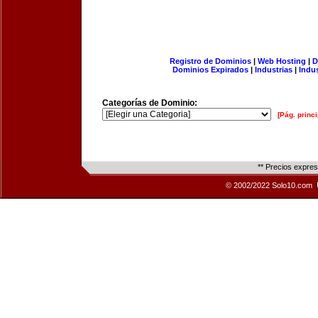
Registro de Dominios
|
Web Hosting
|
D
Dominios Expirados
|
Industrias
|
Indu
Categorías de Dominio:
[Pág. princi
** Precios expre
© 2002/2022 Solo10.com