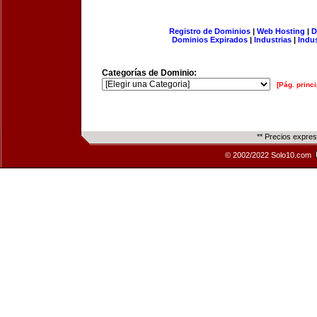
Registro de Dominios
|
Web Hosting
|
D
Dominios Expirados
|
Industrias
|
Indu
Categorías de Dominio:
[Pág. princi
** Precios expre
© 2002/2022 Solo10.com