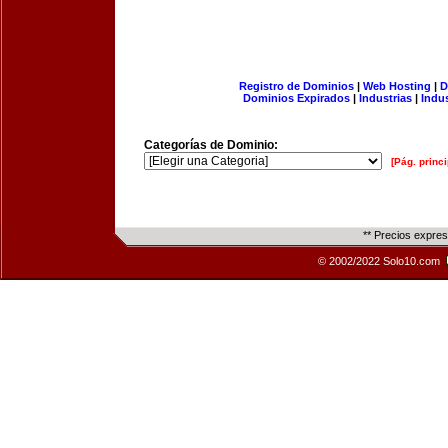
Registro de Dominios
|
Web Hosting
|
D
Dominios Expirados
|
Industrias
|
Indu
Categorías de Dominio:
[Pág. princi
** Precios expre
© 2002/2022 Solo10.com