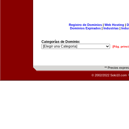
Registro de Dominios
|
Web Hosting
|
D
Dominios Expirados
|
Industrias
|
Indu
Categorías de Dominio:
[Pág. princi
** Precios expre
© 2002/2022 Solo10.com