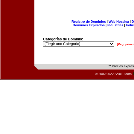
Registro de Dominios
|
Web Hosting
|
D
Dominios Expirados
|
Industrias
|
Indu
Categorías de Dominio:
[Pág. princi
** Precios expre
© 2002/2022 Solo10.com