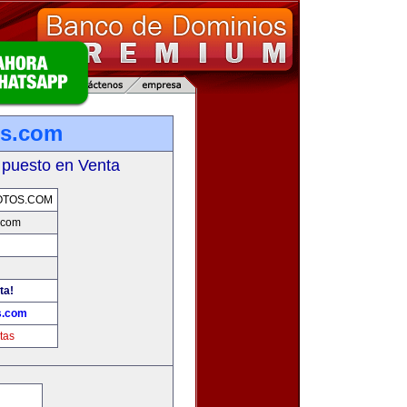
os.com
 puesto en Venta
OTOS.COM
.com
ta!
s.com
tas