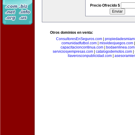
Precio Ofrecido $
Otros dominios en venta:
ConsultoresEnSeguros.com
|
propiedadesmiam
comunidadfutbol.com
|
misvideojuegos.com
capacitacioncontinua.com
|
bodaenlinea.com
serviciosyempresas.com
|
catalogodemotos.com
|
llaverosconpublicidad.com
|
asesoramie