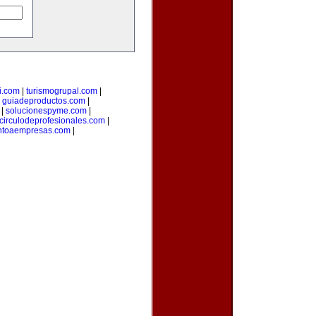
i.com
|
turismogrupal.com
|
|
guiadeproductos.com
|
|
solucionespyme.com
|
circulodeprofesionales.com
|
ntoaempresas.com
|