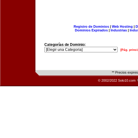
Registro de Dominios
|
Web Hosting
|
D
Dominios Expirados
|
Industrias
|
Indu
Categorías de Dominio:
[Pág. princi
** Precios expre
© 2002/2022 Solo10.com