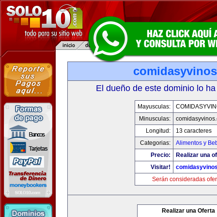
comidasyvino
El dueño de este dominio lo ha
Mayusculas:
COMIDASYVIN
Minusculas:
comidasyvinos
Longitud:
13 caracteres
Categorias:
Alimentos y Be
Precio:
Realizar una of
Visitar!
comidasyvino
Serán consideradas ofer
Realizar una Oferta