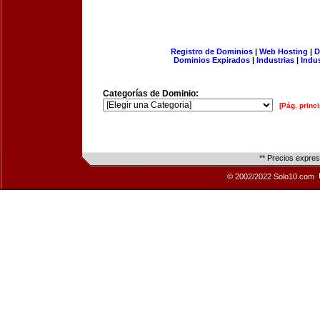
Registro de Dominios
|
Web Hosting
|
D
Dominios Expirados
|
Industrias
|
Indu
Categorías de Dominio:
[Pág. princi
** Precios expre
© 2002/2022 Solo10.com