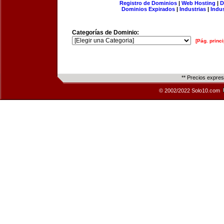
Registro de Dominios
|
Web Hosting
|
D
Dominios Expirados
|
Industrias
|
Indu
Categorías de Dominio:
[Pág. princi
** Precios expre
© 2002/2022 Solo10.com