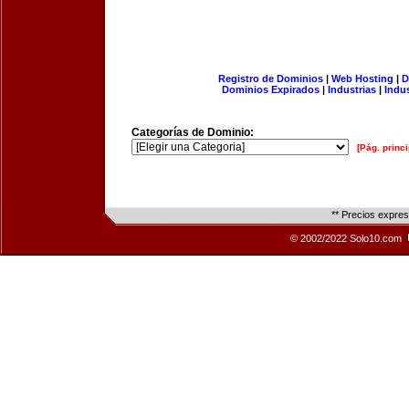
Registro de Dominios
|
Web Hosting
|
D
Dominios Expirados
|
Industrias
|
Indu
Categorías de Dominio:
[Pág. princi
** Precios expre
© 2002/2022 Solo10.com