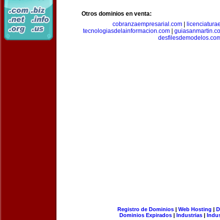
Otros dominios en venta:
cobranzaempresarial.com
|
licenciatura
tecnologiasdelainformacion.com
|
guiasanmartin.c
desfilesdemodelos.co
Registro de Dominios
|
Web Hosting
|
D
Dominios Expirados
|
Industrias
|
Indu