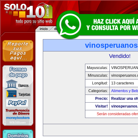
vinosperuano
Vendido!
Mayusculas:
VINOSPERUA
Minusculas:
vinosperuanos
Longitud:
13 caracteres
Categorias:
Alimentos y Be
Precio:
Realizar una of
Visitar!
vinosperuanos
Serán consideradas ofer