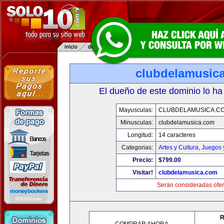
clubdelamusic
El dueño de este dominio lo ha
Mayusculas:
CLUBDELAMUSICA.C
Minusculas:
clubdelamusica.com
Longitud:
14 caracteres
Categorias:
Artes y Cultura
,
Juegos 
Precio:
$799.00
Visitar!
clubdelamusica.com
Serán consideradas ofer
R