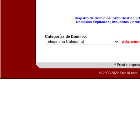
Registro de Dominios
|
Web Hosting
|
D
Dominios Expirados
|
Industrias
|
Indu
Categorías de Dominio:
[Pág. princi
** Precios expre
© 2002/2022 Solo10.com