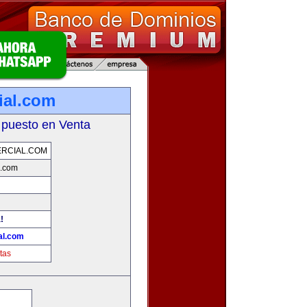
ial.com
 puesto en Venta
RCIAL.COM
l.com
!
al.com
tas