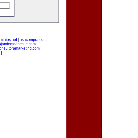
minios.net
|
usacompra.com
|
ojamientoenchile.com
|
onsultoramarketing.com
|
|