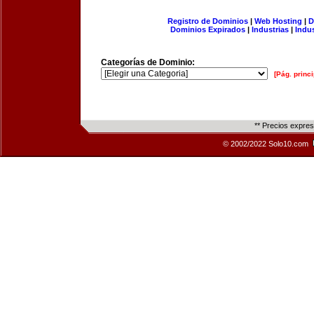
Registro de Dominios
|
Web Hosting
|
D
Dominios Expirados
|
Industrias
|
Indu
Categorías de Dominio:
[Pág. princi
** Precios expre
© 2002/2022 Solo10.com