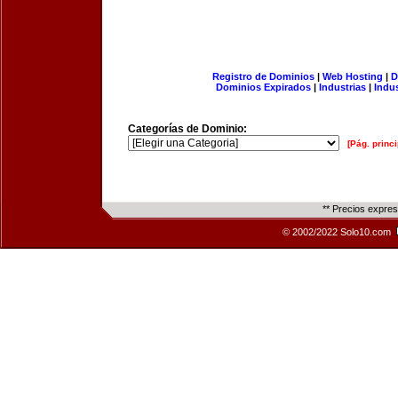
Registro de Dominios
|
Web Hosting
|
D
Dominios Expirados
|
Industrias
|
Indu
Categorías de Dominio:
[Pág. princi
** Precios expre
© 2002/2022 Solo10.com