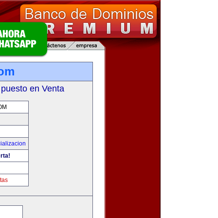
com
 puesto en Venta
OM
ializacion
rta!
tas