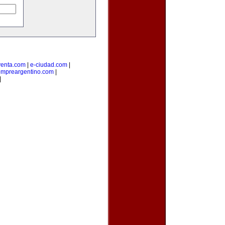
enta.com
|
e-ciudad.com
|
ompreargentino.com
|
|