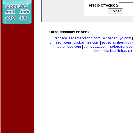
Precio Ofrecido $
Otros dominios en venta:
tendenciasdemarketing.com
|
vinosdecuyo.com
chilesoft.com
|
clickpymes.com
|
especialistaennutr
|
muyfamoso.com
|
pymedata.com
|
soloparanoso
industriasbrasileiras.c