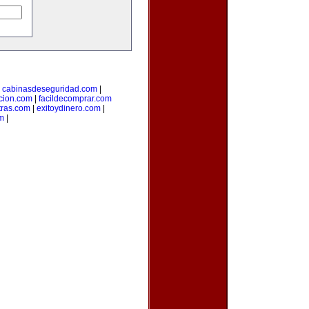
|
cabinasdeseguridad.com
|
icion.com
|
facildecomprar.com
tras.com
|
exitoydinero.com
|
om
|