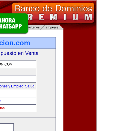
icion.com
 puesto en Venta
ON.COM
iones y Empleo
,
Salud
m
tas