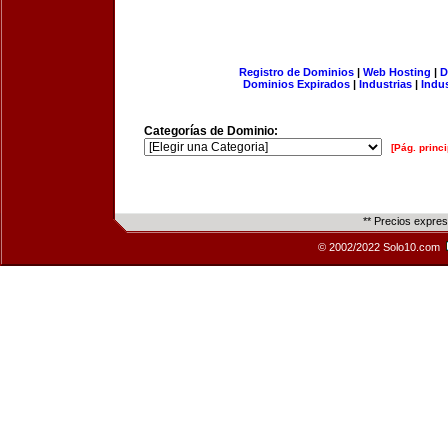
Registro de Dominios
|
Web Hosting
|
D
Dominios Expirados
|
Industrias
|
Indu
Categorías de Dominio:
[Pág. princi
** Precios expre
© 2002/2022 Solo10.com