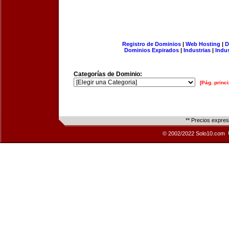
Registro de Dominios
|
Web Hosting
|
D
Dominios Expirados
|
Industrias
|
Indu
Categorías de Dominio:
[Pág. princi
** Precios expre
© 2002/2022 Solo10.com