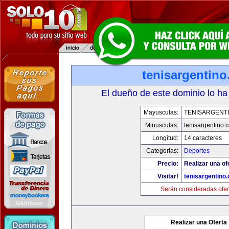
tenisargentin
El dueño de este dominio lo ha
Mayusculas:
TENISARGENT
Minusculas:
tenisargentino.
Longitud:
14 caracteres
Categorias:
Deportes
Precio:
Realizar una of
Visitar!
tenisargentino
Serán consideradas ofer
Realizar una Oferta