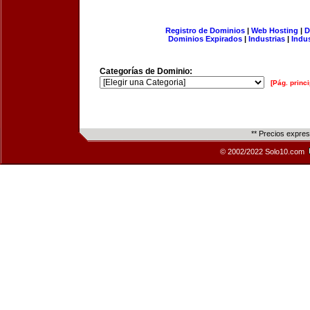
Registro de Dominios
|
Web Hosting
|
D
Dominios Expirados
|
Industrias
|
Indu
Categorías de Dominio:
[Pág. princi
** Precios expre
© 2002/2022 Solo10.com