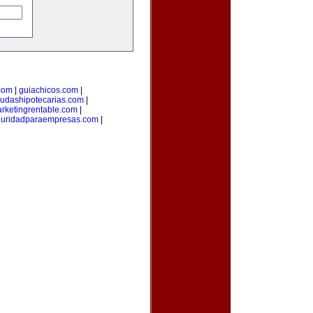
com
|
guiachicos.com
|
udashipotecarias.com
|
rketingrentable.com
|
guridadparaempresas.com
|