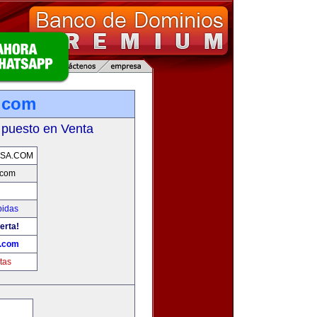
.com
 puesto en Venta
SA.COM
.com
bidas
erta!
.com
tas