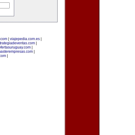
.com
|
viajepedia.com.es
|
trategiadeventas.com
|
ofertasuruguay.com
|
asterempresas.com
|
com
|