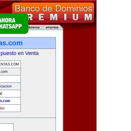
tas.com
 puesto en Venta
ENTAS.COM
s.com
izacion
a!
as.com
tas