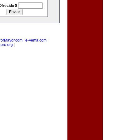
Ofrecido $
orMayor.com
|
e-Venta.com
|
opro.org
|