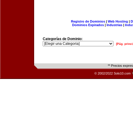
Registro de Dominios
|
Web Hosting
|
D
Dominios Expirados
|
Industrias
|
Indu
Categorías de Dominio:
[Pág. princi
** Precios expre
© 2002/2022 Solo10.com