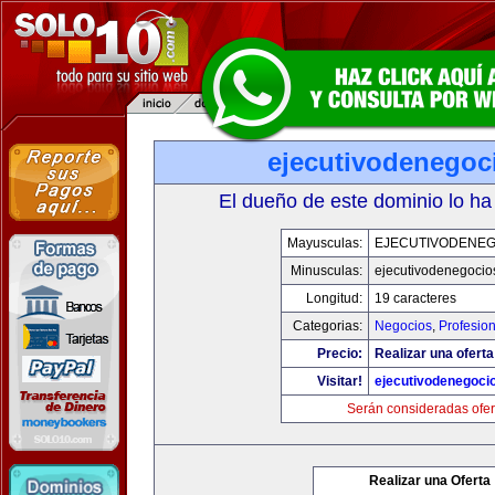
ejecutivodenegoc
El dueño de este dominio lo ha
Mayusculas:
EJECUTIVODENEG
Minusculas:
ejecutivodenegocio
Longitud:
19 caracteres
Categorias:
Negocios
,
Profesio
Precio:
Realizar una oferta
Visitar!
ejecutivodenegoci
Serán consideradas ofer
Realizar una Oferta