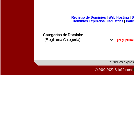
Registro de Dominios
|
Web Hosting
|
D
Dominios Expirados
|
Industrias
|
Indu
Categorías de Dominio:
[Pág. princi
** Precios expre
© 2002/2022 Solo10.com