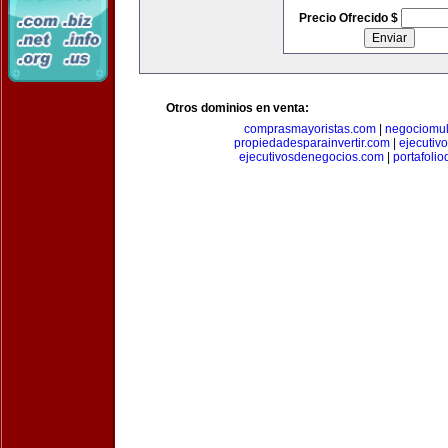
Precio Ofrecido $
Otros dominios en venta:
comprasmayoristas.com
|
negociomul
propiedadesparainvertir.com
|
ejecutiv
ejecutivosdenegocios.com
|
portafoli