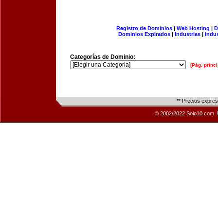
Registro de Dominios
|
Web Hosting
|
D
Dominios Expirados
|
Industrias
|
Indu
Categorías de Dominio:
[Pág. princi
** Precios expre
© 2002/2022 Solo10.com