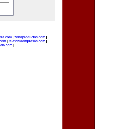
era.com
|
zonaproductos.com
|
.com
|
telefoniaempresas.com
|
aria.com
|