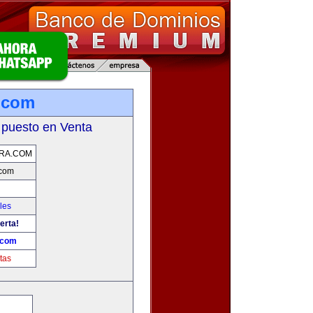
.com
 puesto en Venta
RA.COM
.com
les
erta!
.com
tas